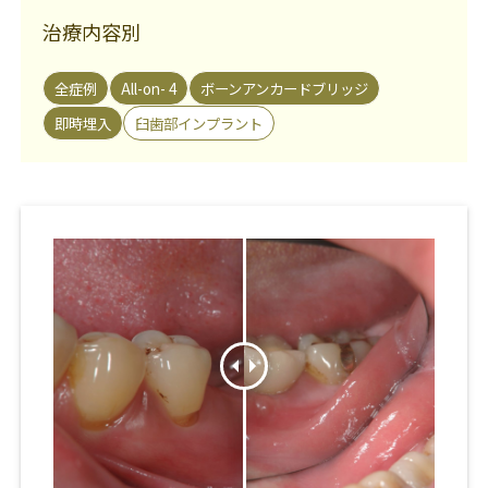
治療内容別
全症例
All-on- 4
ボーンアンカードブリッジ
即時埋入
臼歯部インプラント