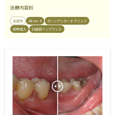
治療内容別
全症例
All-on- 4
ボーンアンカードブリッジ
即時埋入
臼歯部インプラント